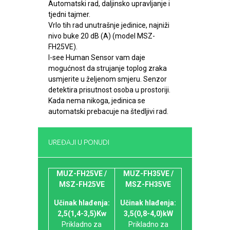
Automatski rad, daljinsko upravljanje i
tjedni tajmer.
Vrlo tih rad unutrašnje jedinice, najniži
nivo buke 20 dB (A) (model MSZ-
FH25VE).
I-see Human Sensor vam daje
mogućnost da strujanje toplog zraka
usmjerite u željenom smjeru. Senzor
detektira prisutnost osoba u prostoriji.
Kada nema nikoga, jedinica se
automatski prebacuje na štedljivi rad.
UREĐAJI U PONUDI
MUZ-FH25VE /
MUZ-FH35VE /
MSZ-FH25VE
MSZ-FH35VE
Učinak hlađenja:
Učinak hlađenja:
2,5(1,4-3,5)Kw
3,5(0,8-4,0)kW
Prikladno za
Prikladno za