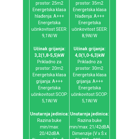
prostor: 25m2
prostor: 35m2
Energetska klasa
Energetska klasa
hlađenja: A+++
hlađenja: A+++
Energetska
Energetska
učinkovitost SEER:
učinkovitost SEER:
9,1W/W
8,9W/W
Učinak grijanja:
Učinak grijanja:
3,2(1,8-5,5)kW
4,0(1,0-6,3)kW
Prikladno za
Prikladno za
prostor: 20m2
prostor: 30m2
Energetska klasa
Energetska klasa
grijanja: A+++
grijanja: A+++
Energetska
Energetska
učinkovitost SCOP:
učinkovitost SCOP:
5,1W/W
5,1W/W
Unutarnja jedinica:
Unutarnja jedinica:
Razina buke
Razina buke
min/max:
min/max: 21/42dBA
20/42dBA
Dimenzije (V x Š x