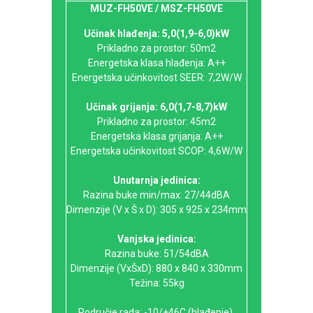
MUZ-FH50VE / MSZ-FH50VE
Učinak hlađenja: 5,0(1,9-6,0)kW
Prikladno za prostor: 50m2
Energetska klasa hlađenja: A++
Energetska učinkovitost SEER: 7,2W/W
Učinak grijanja: 6,0(1,7-8,7)kW
Prikladno za prostor: 45m2
Energetska klasa grijanja: A++
Energetska učinkovitost SCOP: 4,6W/W
Unutarnja jedinica:
Razina buke min/max: 27/44dBA
Dimenzije (V x Š x D): 305 x 925 x 234mm
Vanjska jedinica:
Razina buke: 51/54dBA
Dimenzije (VxŠxD): 880 x 840 x 330mm
Težina: 55kg
Područje rada: -10/+46C (hlađenje),