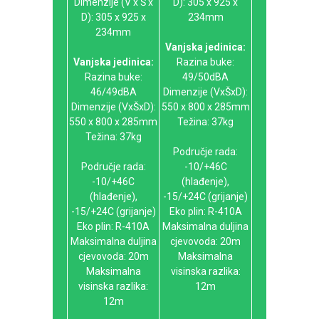
Dimenzije (V x Š x
D): 305 x 925 x
D): 305 x 925 x
234mm
234mm
Vanjska jedinica:
Vanjska jedinica:
Razina buke:
Razina buke:
49/50dBA
46/49dBA
Dimenzije (VxŠxD):
Dimenzije (VxŠxD):
550 x 800 x 285mm
550 x 800 x 285mm
Težina: 37kg
Težina: 37kg
Područje rada:
Područje rada:
-10/+46C
-10/+46C
(hlađenje),
(hlađenje),
-15/+24C (grijanje)
-15/+24C (grijanje)
Eko plin: R-410A
Eko plin: R-410A
Maksimalna duljina
Maksimalna duljina
cjevovoda: 20m
cjevovoda: 20m
Maksimalna
Maksimalna
visinska razlika:
visinska razlika:
12m
12m