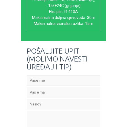
-15/+24C (grijanje)
Eko plin: R-410A
Maksimalna duljina cjevovoda: 30m
Maksimalna visinska razlika: 15m
POŠALJITE UPIT
(MOLIMO NAVESTI
UREĐAJ I TIP)