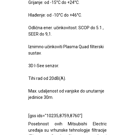
Grijanje: od -15°C do +24°C.
Hlađenje: od -10°C do +46°C.
Odlična ener. učinkovitost: SCOP do 5.1 ,
SEER do 9,1.
Iznimno učinkoviti Plasma Quad filterski
sustav.
3D I-See senzor.
Tihi rad od 20dB(A).
Max. udaljenost od vanjske do unutarnje
jedinice 30m.
[gss ids="10235,8759,8760"]
Posebnost ovih Mitsubishi Electric
uređaja su vrhunske tehnologije filtracije