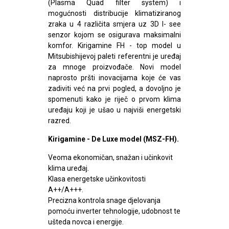
(Plasma Quad filter system) i
mogućnosti distribucije klimatiziranog
zraka u 4 različita smjera uz 3D I- see
senzor kojom se osigurava maksimalni
komfor. Kirigamine FH - top model u
Mitsubishijevoj paleti referentni je uređaj
za mnoge proizvođače. Novi model
naprosto pršti inovacijama koje će vas
zadiviti već na prvi pogled, a dovoljno je
spomenuti kako je riječ o prvom klima
uređaju koji je ušao u najviši energetski
razred.
Kirigamine - De Luxe model (MSZ-FH).
Veoma ekonomičan, snažan i učinkovit
klima uređaj.
Klasa energetske učinkovitosti
A++/A+++.
Precizna kontrola snage djelovanja
pomoću inverter tehnologije, udobnost te
ušteda novca i energije.