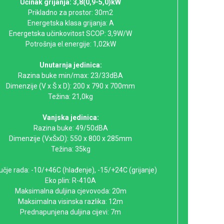
Učinak grijanja: 3,8(0,9-5,0)kW
Prikladno za prostor: 30m2
Energetska klasa grijanja: A
Energetska učinkovitost SCOP: 3,9W/W
Potrošnja el.energije: 1,02kW
Unutarnja jedinica:
Razina buke min/max: 23/33dBA
Dimenzije (V x Š x D): 200 x 790 x 700mm
Težina: 21,0kg
Vanjska jedinica:
Razina buke: 49/50dBA
Dimenzije (VxŠxD): 550 x 800 x 285mm
Težina: 35kg
čje rada: -10/+46C (hlađenje), -15/+24C (grijanje)
Eko plin: R-410A
Maksimalna duljina cjevovoda: 20m
Maksimalna visinska razlika: 12m
Prednapunjena duljina cijevi: 7m