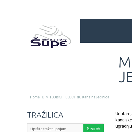
M
J
Home
MITSUBISHI ELECTRIC Kanalna jedinica
TRAŽILICA
Unutarnj
kanalske
ugradnju