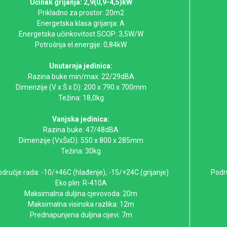
Učinak grijanja: 2,9(0,9-4,5)kW
Prikladno za prostor: 20m2
Energetska klasa grijanja: A
Energetska učinkovitost SCOP: 3,5W/W
Potrošnja el.energije: 0,84kW
Unutarnja jedinica:
Razina buke min/max: 22/29dBA
Dimenzije (V x Š x D): 200 x 790 x 700mm
Težina: 18,0kg
Vanjska jedinica:
Razina buke: 47/48dBA
Dimenzije (VxŠxD): 550 x 800 x 285mm
Težina: 30kg
dručje rada: -10/+46C (hlađenje), -15/+24C (grijanje)
Podru
Eko plin: R-410A
Maksimalna duljina cjevovoda: 20m
Maksimalna visinska razlika: 12m
Prednapunjena duljina cijevi: 7m