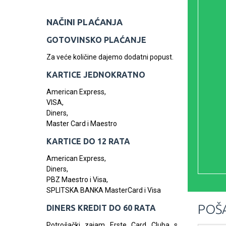
NAČINI PLAĆANJA
GOTOVINSKO PLAĆANJE
Za veće količine dajemo dodatni popust.
KARTICE JEDNOKRATNO
American Express,
VISA,
Diners,
Master Card i Maestro
KARTICE DO 12 RATA
American Express,
Diners,
PBZ Maestro i Visa,
SPLITSKA BANKA MasterCard i Visa
POŠA
DINERS KREDIT DO 60 RATA
Potrošački zajam Erste Card Cluba s