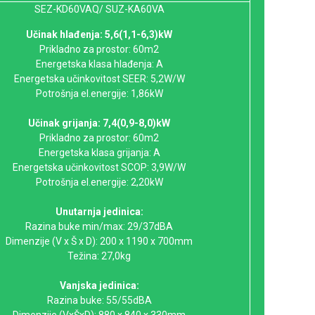
SEZ-KD60VAQ/ SUZ-KA60VA
Učinak hlađenja: 5,6(1,1-6,3)kW
Prikladno za prostor: 60m2
Energetska klasa hlađenja: A
Energetska učinkovitost SEER: 5,2W/W
Potrošnja el.energije: 1,86kW
Učinak grijanja: 7,4(0,9-8,0)kW
Prikladno za prostor: 60m2
Energetska klasa grijanja: A
Energetska učinkovitost SCOP: 3,9W/W
Potrošnja el.energije: 2,20kW
Unutarnja jedinica:
Razina buke min/max: 29/37dBA
Dimenzije (V x Š x D): 200 x 1190 x 700mm
Težina: 27,0kg
Vanjska jedinica:
Razina buke: 55/55dBA