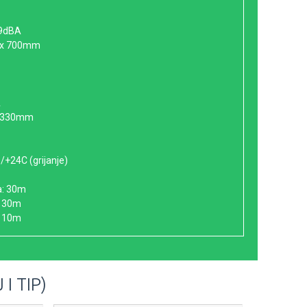
39dBA
90 x 700mm
A
 x 330mm
/+24C (grijanje)
a: 30m
: 30m
: 10m
I TIP)