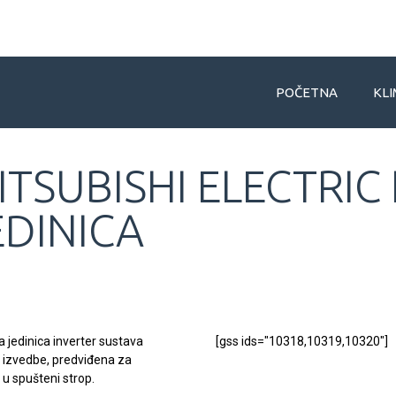
POČETNA
KLI
ITSUBISHI ELECTRI
EDINICA
a jedinica inverter sustava
[gss ids="10318,10319,10320"]
 izvedbe, predviđena za
 u spušteni strop.