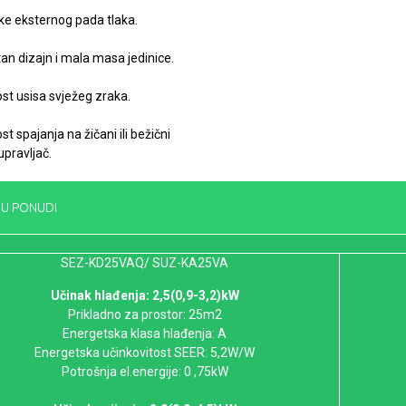
ke eksternog pada tlaka.
n dizajn i mala masa jedinice.
t usisa svježeg zraka.
 spajanja na žičani ili bežični
 upravljač.
 U PONUDI
SEZ-KD25VAQ/ SUZ-KA25VA
Učinak hlađenja: 2,5(0,9-3,2)kW
Prikladno za prostor: 25m2
Energetska klasa hlađenja: A
Energetska učinkovitost SEER: 5,2W/W
Potrošnja el.energije: 0 ,75kW