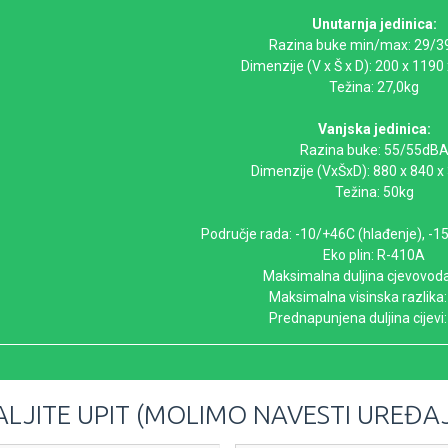
Unutarnja jedinica:
Razina buke min/max: 29/
Dimenzije (V x Š x D): 200 x 11
Težina: 27,0kg
Vanjska jedinica:
Razina buke: 55/55dB
Dimenzije (VxŠxD): 880 x 840
Težina: 50kg
Područje rada: -10/+46C (hlađenje), -15
Eko plin: R-410A
Maksimalna duljina cjevovod
Maksimalna visinska razlika
Prednapunjena duljina cijevi
LJITE UPIT (MOLIMO NAVESTI UREĐAJ 