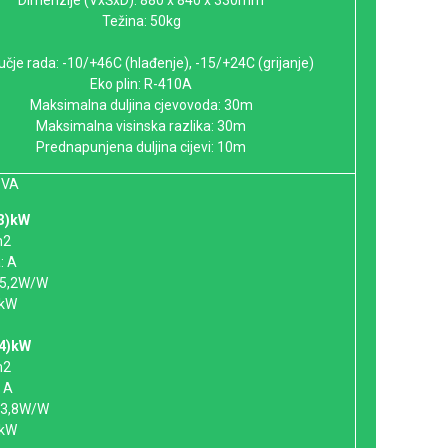
Dimenzije (VxŠxD): 880 x 840 x 330mm
Težina: 50kg
čje rada: -10/+46C (hlađenje), -15/+24C (grijanje)
Eko plin: R-410A
Maksimalna duljina cjevovoda: 30m
Maksimalna visinska razlika: 30m
Prednapunjena duljina cijevi: 10m
1VA
,3)kW
m2
: A
: 5,2W/W
6kW
,4)kW
m2
: A
: 3,8W/W
6kW