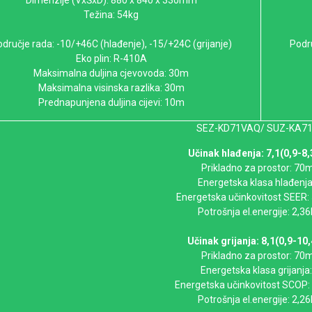
Dimenzije (VxŠxD): 880 x 840 x 330mm
Težina: 54kg
dručje rada: -10/+46C (hlađenje), -15/+24C (grijanje)
Podru
Eko plin: R-410A
Maksimalna duljina cjevovoda: 30m
Maksimalna visinska razlika: 30m
Prednapunjena duljina cijevi: 10m
SEZ-KD71VAQ/ SUZ-KA7
Učinak hlađenja: 7,1(0,9-8
Prikladno za prostor: 70
Energetska klasa hlađenja
Energetska učinkovitost SEER
Potrošnja el.energije: 2,3
Učinak grijanja: 8,1(0,9-10
Prikladno za prostor: 70
Energetska klasa grijanja
Energetska učinkovitost SCOP
Potrošnja el.energije: 2,2