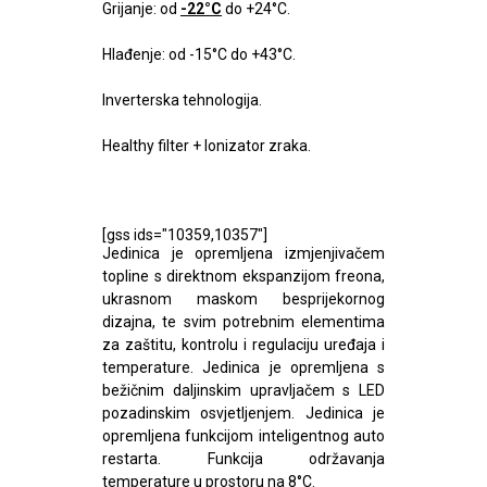
Grijanje: od
-22°C
do +24°C.
Hlađenje: od -15°C do +43°C.
Inverterska tehnologija.
Healthy filter + Ionizator zraka.
[gss ids="10359,10357"]
Jedinica je opremljena izmjenjivačem
topline s direktnom ekspanzijom freona,
ukrasnom maskom besprijekornog
dizajna, te svim potrebnim elementima
za zaštitu, kontrolu i regulaciju uređaja i
temperature. Jedinica je opremljena s
bežičnim daljinskim upravljačem s LED
pozadinskim osvjetljenjem. Jedinica je
opremljena funkcijom inteligentnog auto
restarta. Funkcija održavanja
temperature u prostoru na 8°C.