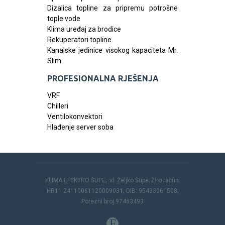
Dizalica topline za pripremu potrošne
tople vode
Klima uređaj za brodice
Rekuperatori topline
Kanalske jedinice visokog kapaciteta Mr.
Slim
PROFESIONALNA RJEŠENJA
VRF
Chilleri
Ventilokonvektori
Hlađenje server soba
KLIMA ELEKTRO ŠUPE; vl. Željko Šupe; Žiro račun:
HR11 2411006112000903
1
; OIB: 95433061508;
Porezni broj:97463493
F