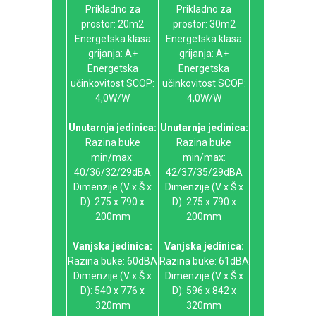
Prikladno za
Prikladno za
prostor: 20m2
prostor: 30m2
Energetska klasa
Energetska klasa
grijanja: A+
grijanja: A+
Energetska
Energetska
učinkovitost SCOP:
učinkovitost SCOP:
4,0W/W
4,0W/W
Unutarnja jedinica:
Unutarnja jedinica:
Razina buke
Razina buke
min/max:
min/max:
40/36/32/29dBA
42/37/35/29dBA
Dimenzije (V x Š x
Dimenzije (V x Š x
D): 275 x 790 x
D): 275 x 790 x
200mm
200mm
Vanjska jedinica:
Vanjska jedinica:
Razina buke: 60dBA
Razina buke: 61dBA
Dimenzije (V x Š x
Dimenzije (V x Š x
D): 540 x 776 x
D): 596 x 842 x
320mm
320mm