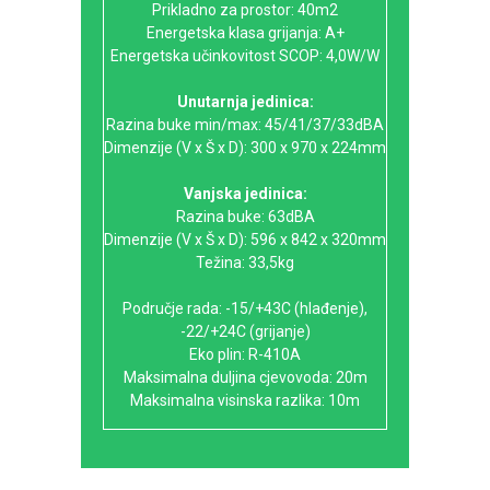
Prikladno za prostor: 40m2
Energetska klasa grijanja: A+
Energetska učinkovitost SCOP: 4,0W/W
Unutarnja jedinica:
Razina buke min/max: 45/41/37/33dBA
Dimenzije (V x Š x D): 300 x 970 x 224mm
Vanjska jedinica:
Razina buke: 63dBA
Dimenzije (V x Š x D): 596 x 842 x 320mm
Težina: 33,5kg
Područje rada: -15/+43C (hlađenje),
-22/+24C (grijanje)
Eko plin: R-410A
Maksimalna duljina cjevovoda: 20m
Maksimalna visinska razlika: 10m