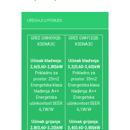
UREĐAJI U PONUDI
GREE GWH09QB-
GREE GWH12QB-
K3DNA3C
K3DNA3C
Učinak hlađenja:
Učinak hlađenja:
2,6(0,60-2,80)kW
3,2(0,60-3,60)kW
Prikladno za
Prikladno za
prostor: 25m2
prostor: 35m2
Energetska klasa
Energetska klasa
hlađenja: A++
hlađenja: A++
Energetska
Energetska
učinkovitost SEER:
učinkovitost SEER:
6,1W/W
6,1W/W
Učinak grijanja:
Učinak grijanja:
2,8(0,60-3,20)kW
3,4(0,60-3,80)kW