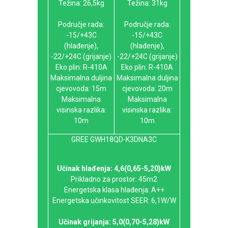
Težina: 26,5kg
Težina: 31kg
Područje rada:
Područje rada:
-15/+43C
-15/+43C
(hlađenje),
(hlađenje),
-22/+24C (grijanje)
-22/+24C (grijanje)
Eko plin: R-410A
Eko plin: R-410A
Maksimalna duljina
Maksimalna duljina
cjevovoda: 15m
cjevovoda: 20m
Maksimalna
Maksimalna
visinska razlika:
visinska razlika:
10m
10m
GREE GWH18QD-K3DNA3C
Učinak hlađenja: 4,6(0,65-5,20)kW
Prikladno za prostor: 45m2
Energetska klasa hlađenja: A++
Energetska učinkovitost SEER: 6,1W/W
Učinak grijanja: 5,0(0,70-5,28)kW