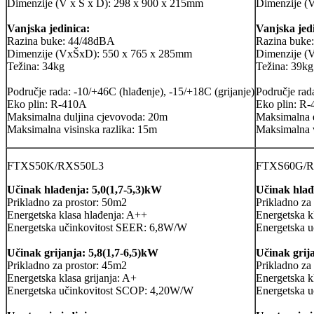
Dimenzije (V x Š x D): 298 x 900 x 215mm
Dimenzije (
Vanjska jedinica:
Vanjska jed
Razina buke: 44/48dBA
Razina buke
Dimenzije (VxŠxD): 550 x 765 x 285mm
Dimenzije (
Težina: 34kg
Težina: 39kg
Područje rada: -10/+46C (hlađenje), -15/+18C (grijanje)
Područje rad
Eko plin: R-410A
Eko plin: R
Maksimalna duljina cjevovoda: 20m
Maksimalna 
Maksimalna visinska razlika: 15m
Maksimalna v
FTXS50K/RXS50L3
FTXS60G/
Učinak hlađenja: 5,0(1,7-5,3)kW
Učinak hlađ
Prikladno za prostor: 50m2
Prikladno za
Energetska klasa hlađenja: A++
Energetska k
Energetska učinkovitost SEER: 6,8W/W
Energetska 
Učinak grijanja: 5,8(1,7-6,5)kW
Učinak grij
Prikladno za prostor: 45m2
Prikladno za
Energetska klasa grijanja: A+
Energetska kl
Energetska učinkovitost SCOP: 4,20W/W
Energetska 