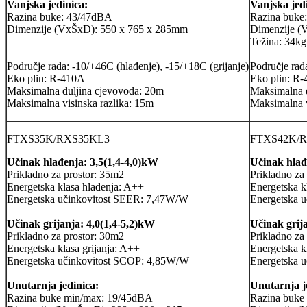
Vanjska jedinica:
Vanjska jed
Razina buke: 43/47dBA
Razina buke
Dimenzije (VxŠxD): 550 x 765 x 285mm
Dimenzije (
Težina: 34kg
Područje rada: -10/+46C (hlađenje), -15/+18C (grijanje)
Područje rad
Eko plin: R-410A
Eko plin: R
Maksimalna duljina cjevovoda: 20m
Maksimalna 
Maksimalna visinska razlika: 15m
Maksimalna v
FTXS35K/RXS35KL3
FTXS42K/R
Učinak hlađenja: 3,5(1,4-4,0)kW
Učinak hlađ
Prikladno za prostor: 35m2
Prikladno za
Energetska klasa hlađenja: A++
Energetska k
Energetska učinkovitost SEER: 7,47W/W
Energetska 
Učinak grijanja: 4,0(1,4-5,2)kW
Učinak grij
Prikladno za prostor: 30m2
Prikladno za
Energetska klasa grijanja: A++
Energetska kl
Energetska učinkovitost SCOP: 4,85W/W
Energetska 
Unutarnja jedinica:
Unutarnja j
Razina buke min/max: 19/45dBA
Razina buke