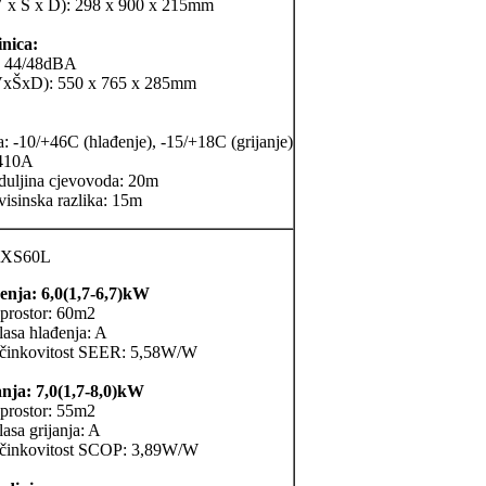
V x Š x D): 298 x 900 x 215mm
inica:
: 44/48dBA
VxŠxD): 550 x 765 x 285mm
a: -10/+46C (hlađenje), -15/+18C (grijanje)
-410A
duljina cjevovoda: 20m
isinska razlika: 15m
RXS60L
enja: 6,0(1,7-6,7)kW
 prostor: 60m2
lasa hlađenja: A
učinkovitost SEER: 5,58W/W
anja: 7,0(1,7-8,0)kW
 prostor: 55m2
asa grijanja: A
učinkovitost SCOP: 3,89W/W