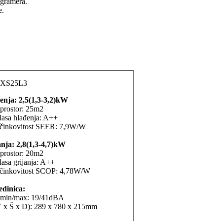
ogramera.
e.
XS25L3
enja: 2,5(1,3-3,2)kW
 prostor: 25m2
lasa hlađenja: A++
učinkovitost SEER: 7,9W/W
anja: 2,8(1,3-4,7)kW
 prostor: 20m2
lasa grijanja: A++
učinkovitost SCOP: 4,78W/W
edinica:
 min/max: 19/41dBA
V x Š x D): 289 x 780 x 215mm