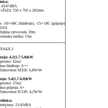
inica:
: 43/47dBA
VxŠxD): 550 x 765 x 285mm
a: -10/+46C (hlađenje), -15/+18C (grijanje)
-410A
duljina cjevovoda: 20m
isinska razlika: 15m
XS42L3
enja: 4,2(1,7-5,0)kW
 prostor: 42m2
lasa hlađenja: A++
učinkovitost SEER: 6,8W/W
anja: 5,4(1,7-6,0)kW
 prostor: 37m2
asa grijanja: A+
učinkovitost SCOP: 4,2W/W
edinica:
 min/max: 21/45dBA