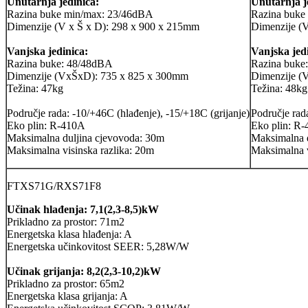
Unutarnja jedinica:
Unutarnja j
Razina buke min/max: 23/46dBA
Razina buke
Dimenzije (V x Š x D): 298 x 900 x 215mm
Dimenzije (
Vanjska jedinica:
Vanjska jed
Razina buke: 48/48dBA
Razina buke
Dimenzije (VxŠxD): 735 x 825 x 300mm
Dimenzije (
Težina: 47kg
Težina: 48kg
Područje rada: -10/+46C (hlađenje), -15/+18C (grijanje)
Područje rad
Eko plin: R-410A
Eko plin: R
Maksimalna duljina cjevovoda: 30m
Maksimalna 
Maksimalna visinska razlika: 20m
Maksimalna v
FTXS71G/RXS71F8
Učinak hlađenja: 7,1(2,3-8,5)kW
Prikladno za prostor: 71m2
Energetska klasa hlađenja: A
Energetska učinkovitost SEER: 5,28W/W
Učinak grijanja: 8,2(2,3-10,2)kW
Prikladno za prostor: 65m2
Energetska klasa grijanja: A