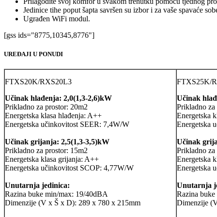
Prilagodite svoj komfor u svakom trenutku pomoću tjednog pr
Jedinice tihe poput šapta savršen su izbor i za vaše spavaće sob
Ugrađen WiFi modul.
[gss ids="8775,10345,8776"]
UREĐAJI U PONUDI
FTXS20K/RXS20L3
FTXS25K/R
Učinak hlađenja: 2,0(1,3-2,6)kW
Učinak hlađ
Prikladno za prostor: 20m2
Prikladno za
Energetska klasa hlađenja: A++
Energetska k
Energetska učinkovitost SEER: 7,4W/W
Energetska 
Učinak grijanja: 2,5(1,3-3,5)kW
Učinak grij
Prikladno za prostor: 15m2
Prikladno za
Energetska klasa grijanja: A++
Energetska k
Energetska učinkovitost SCOP: 4,77W/W
Energetska 
Unutarnja jedinica:
Unutarnja j
Razina buke min/max: 19/40dBA
Razina buke
Dimenzije (V x Š x D): 289 x 780 x 215mm
Dimenzije (