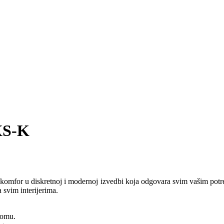
XS-K
komfor u diskretnoj i modernoj izvedbi koja odgovara svim vašim potreb
 svim interijerima.
domu.