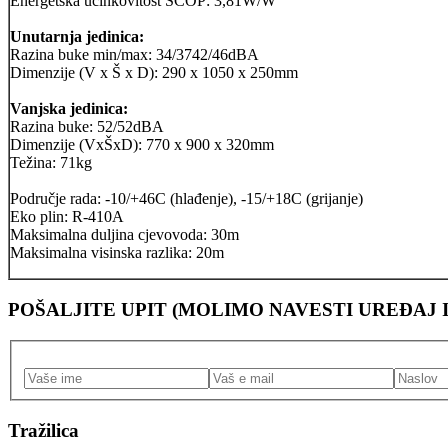
Energetska učinkovitost SCOP: 3,81W/W
Unutarnja jedinica:
Razina buke min/max: 34/3742/46dBA
Dimenzije (V x Š x D): 290 x 1050 x 250mm
Vanjska jedinica:
Razina buke: 52/52dBA
Dimenzije (VxŠxD): 770 x 900 x 320mm
Težina: 71kg
Područje rada: -10/+46C (hlađenje), -15/+18C (grijanje)
Eko plin: R-410A
Maksimalna duljina cjevovoda: 30m
Maksimalna visinska razlika: 20m
POŠALJITE UPIT (MOLIMO NAVESTI UREĐAJ I 
Tražilica