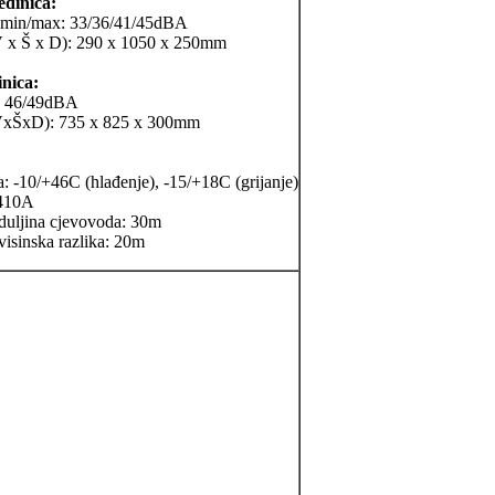
edinica:
 min/max: 33/36/41/45dBA
V x Š x D): 290 x 1050 x 250mm
inica:
: 46/49dBA
VxŠxD): 735 x 825 x 300mm
a: -10/+46C (hlađenje), -15/+18C (grijanje)
-410A
duljina cjevovoda: 30m
isinska razlika: 20m